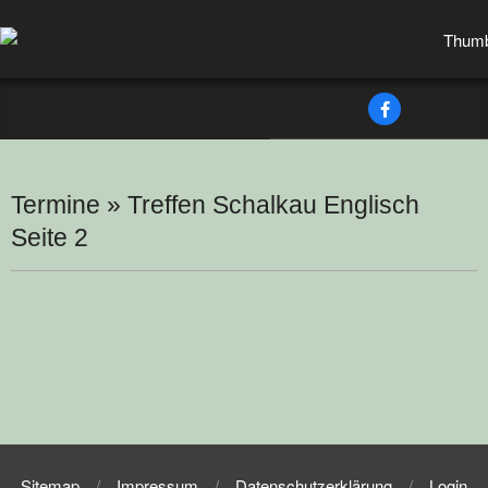
Skip
to
content
Secondary
Navigation
Menu
Termine »
Treffen Schalkau Englisch
Seite 2
2023-
03-
13
Sitemap
Impressum
Datenschutzerklärung
Login